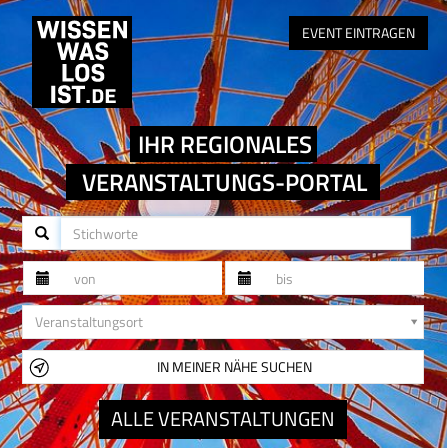
EVENT EINTRAGEN
IHR REGIONALES
VERANSTALTUNGS-PORTAL
Veranstaltungsort
Veranstaltungsort
IN MEINER NÄHE SUCHEN
ALLE VERANSTALTUNGEN